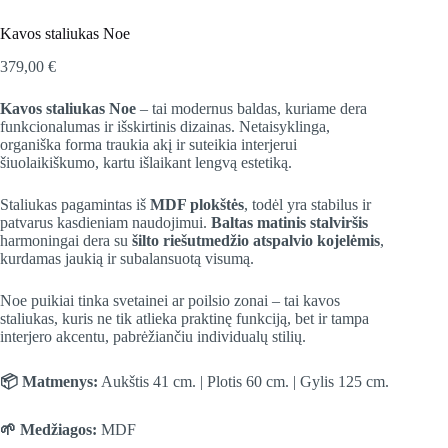
Kavos staliukas Noe
379,00
€
Kavos staliukas Noe
– tai modernus baldas, kuriame dera
funkcionalumas ir išskirtinis dizainas. Netaisyklinga,
organiška forma traukia akį ir suteikia interjerui
šiuolaikiškumo, kartu išlaikant lengvą estetiką.
Staliukas pagamintas iš
MDF plokštės
, todėl yra stabilus ir
patvarus kasdieniam naudojimui.
Baltas matinis stalviršis
harmoningai dera su
šilto riešutmedžio atspalvio kojelėmis
,
kurdamas jaukią ir subalansuotą visumą.
Noe puikiai tinka svetainei ar poilsio zonai – tai kavos
staliukas, kuris ne tik atlieka praktinę funkciją, bet ir tampa
interjero akcentu, pabrėžiančiu individualų stilių.
📦 Matmenys:
Aukštis 41 cm. | Plotis 60 cm. | Gylis 125 cm.
🌱 Medžiagos:
MDF