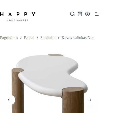
Skip
to
content
Shopping
cart
Pagrindinis
Baldai
Suoliukai
Kavos staliukas Noe