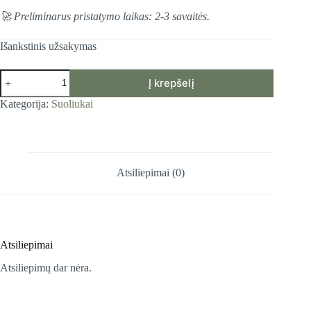
🚀 Preliminarus pristatymo laikas: 2-3 savaitės.
Išankstinis užsakymas
produkto
Į krepšelį
kiekis:
Kavos
Kategorija:
Suoliukai
staliukas
Noe
Atsiliepimai (0)
Atsiliepimai
Atsiliepimų dar nėra.