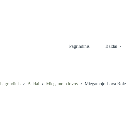
Skip
to
content
Pagrindinis
Baldai
Pagrindinis
Baldai
Miegamojo lovos
Miegamojo Lova Role