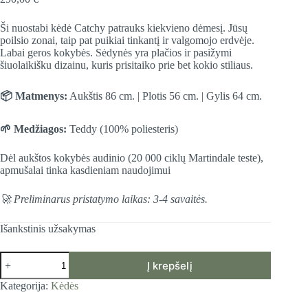
Ši nuostabi kėdė Catchy patrauks kiekvieno dėmesį. Jūsų
poilsio zonai, taip pat puikiai tinkantį ir valgomojo erdvėje.
Labai geros kokybės. Sėdynės yra plačios ir pasižymi
šiuolaikišku dizainu, kuris prisitaiko prie bet kokio stiliaus.
📦 Matmenys:
Aukštis 86 cm. | Plotis 56 cm. | Gylis 64 cm.
🌱 Medžiagos:
Teddy (100% poliesteris)
Dėl aukštos kokybės audinio (20 000 ciklų Martindale teste),
apmušalai tinka kasdieniam naudojimui
🚀 Preliminarus pristatymo laikas: 3-4 savaitės.
Išankstinis užsakymas
produkto
Į krepšelį
kiekis:
Kėdė
Kategorija:
Kėdės
Catchy