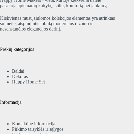
Happy Home Makers - vieta, kurioje kiekviena dalelė
pasakoja apie namų kokybę, stilių, komfortą bei jaukumą.
Kiekvienas mūsų siūlomos kolekcijos elementas yra atrinktas
su meile, atspindintis tobulą modernaus dizaino ir
nesenstančios elegancijos derinį.
Prekių kategorijos
Baldai
Dekoras
Happy Home Set
Informacija
Kontaktinė informacija
Pirkimo taisyklės ir sąlygos