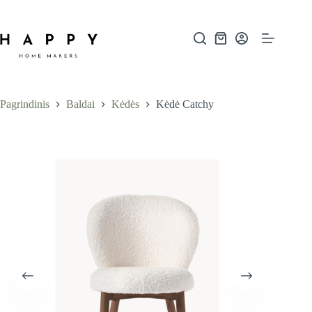
Skip
to
content
Shopping
cart
Pagrindinis
Baldai
Kėdės
Kėdė Catchy