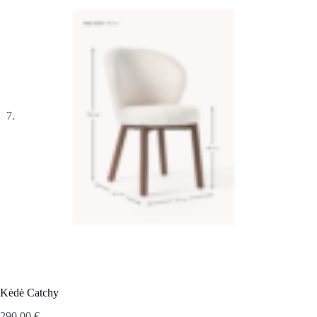
Kėdė Catchy
290,00
€